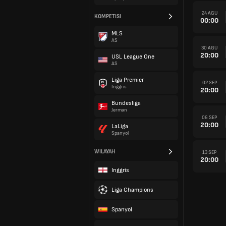
24 AGU
KOMPETISI
00:00
MLS
AS
30 AGU
20:00
USL League One
AS
Liga Premier
02 SEP
Inggris
20:00
Bundesliga
Jerman
06 SEP
20:00
LaLiga
Spanyol
WILAYAH
13 SEP
20:00
Inggris
Liga Champions
Spanyol