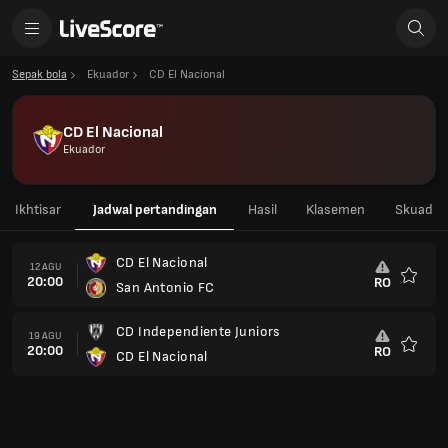
Sepak bola
Ekuador
CD El Nacional
CD El Nacional
Ekuador
Ikhtisar
Jadwal pertandingan
Hasil
Klasemen
Skuad
CD El Nacional
12 AGU
20:00
RO
San Antonio FC
Favorit
CD Independiente Juniors
19 AGU
20:00
RO
CD El Nacional
Favorit