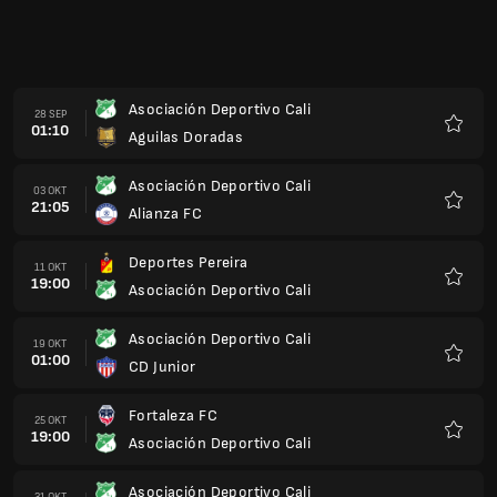
Asociación Deportivo Cali
28 SEP
01:10
Aguilas Doradas
Favorit
Asociación Deportivo Cali
03 OKT
21:05
Alianza FC
Favorit
Deportes Pereira
11 OKT
19:00
Asociación Deportivo Cali
Favorit
Asociación Deportivo Cali
19 OKT
01:00
CD Junior
Favorit
Fortaleza FC
25 OKT
19:00
Asociación Deportivo Cali
Favorit
Asociación Deportivo Cali
31 OKT