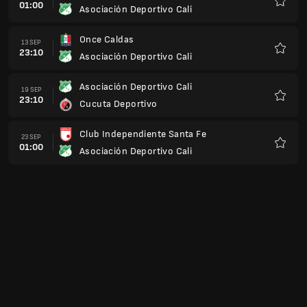
01:00
Asociación Deportivo Cali
Favorit
Once Caldas
13 SEP
23:10
Asociación Deportivo Cali
Favorit
Asociación Deportivo Cali
19 SEP
23:10
Cucuta Deportivo
Favorit
Club Independiente Santa Fe
23 SEP
01:00
Asociación Deportivo Cali
Favorit