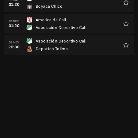
01:20
Boyaca Chico
Favorit
America de Cali
04 NOV
01:20
Asociación Deportivo Cali
Favorit
Asociación Deportivo Cali
08 NOV
20:30
Deportes Tolima
Favorit