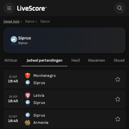
Sepak bola
Siprus
Siprus
Siprus
Siprus
Ikhtisar
Jadwal pertandingan
Hasil
Klasemen
Skuad
Montenegro
25 SEP
18:45
Siprus
Favorit
Latvia
28 SEP
18:45
Siprus
Favorit
Siprus
02 OKT
18:45
Armenia
Favorit