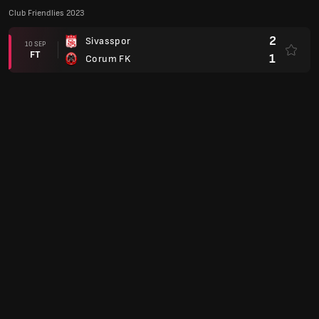
Club Friendlies 2023
2
Sivasspor
10 SEP
FT
1
Corum FK