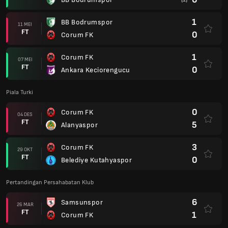
1
BB Bodrumspor
11 MEI
FT
0
Corum FK
1
Corum FK
07 MEI
FT
0
Ankara Keciorengucu
Piala Turki
0
Corum FK
04 DES
FT
5
Alanyaspor
3
Corum FK
29 OKT
FT
0
Belediye Kutahyaspor
Pertandingan Persahabatan Klub
6
Samsunspor
26 MAR
FT
1
Corum FK