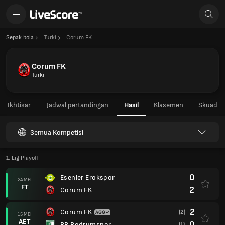
Sepak bola
Turki
Corum FK
Corum FK
Turki
Ikhtisar
Jadwal pertandingan
Hasil
Klasemen
Skuad
Semua Kompetisi
1. Lig Playoff
0
Esenler Erokspor
24 MEI
FT
2
Corum FK
2
Corum FK
(2)
15 MEI
AET
0
BB Bodrumspor
(1)