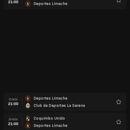
21:00
Deportes Limache
Favorit
Deportes Limache
22 NOV
21:00
Club de Deportes La Serena
Favorit
Coquimbo Unido
29 NOV
21:00
Deportes Limache
Favorit