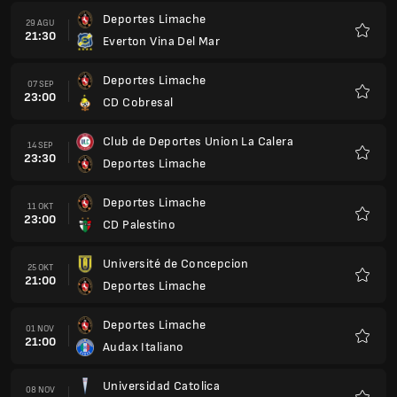
Deportes Limache
29 AGU
21:30
Everton Vina Del Mar
Favorit
Deportes Limache
07 SEP
23:00
CD Cobresal
Favorit
Club de Deportes Union La Calera
14 SEP
23:30
Deportes Limache
Favorit
Deportes Limache
11 OKT
23:00
CD Palestino
Favorit
Université de Concepcion
25 OKT
21:00
Deportes Limache
Favorit
Deportes Limache
01 NOV
21:00
Audax Italiano
Favorit
Universidad Catolica
08 NOV