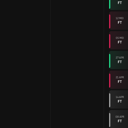
FT
12 MEI
FT
05 MEI
FT
27 APR
FT
21 APR
FT
14 APR
FT
08 APR
FT