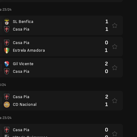
ga 23/24
1
SL Benfica
1
Casa Pia
0
Casa Pia
1
Estrela Amadora
2
Gil Vicente
0
Casa Pia
3/24
2
Casa Pia
1
CD Nacional
ga 23/24
0
Casa Pia