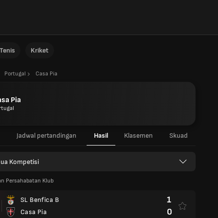
Tenis
Kriket
Portugal
Casa Pia
sa Pia
rtugal
Jadwal pertandingan
Hasil
Klasemen
Skuad
ua Kompetisi
an Persahabatan Klub
1
SL Benfica B
0
Casa Pia