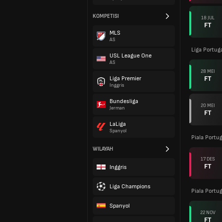
KOMPETISI
18 JUL
FT
MLS
AS
Liga Portuga
USL League One
AS
28 MEI
FT
Liga Premier
Inggris
Bundesliga
20 MEI
Jerman
FT
LaLiga
Spanyol
Piala Portug
WILAYAH
17 DES
FT
Inggris
Liga Champions
Piala Portug
Spanyol
22 NOV
FT