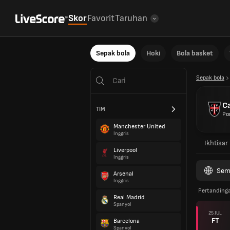
Skor
Favorit
Taruhan
Sepak bola
Hoki
Bola basket
Sepak bola
Ca
TIM
Po
Manchester United
Inggris
Ikhtisar
Liverpool
Inggris
Sem
Arsenal
Inggris
Pertanding
Real Madrid
Spanyol
25 JUL
FT
Barcelona
Spanyol