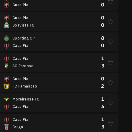
0
Casa Pia
0
Casa Pia
0
Boavista FC
8
Sporting CP
0
Casa Pia
1
Casa Pia
3
SC Farense
0
Casa Pia
2
FC Famalicao
1
Moreirense FC
4
Casa Pia
1
Casa Pia
3
Braga