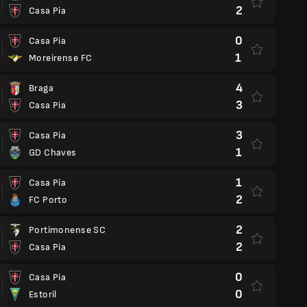
2
Casa Pia
0
Casa Pia
1
Moreirense FC
4
Braga
3
Casa Pia
3
Casa Pia
1
GD Chaves
1
Casa Pia
2
FC Porto
2
Portimonense SC
2
Casa Pia
0
Casa Pia
0
Estoril