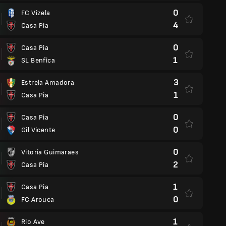
0
FC Vizela
4
Casa Pia
0
Casa Pia
1
SL Benfica
3
Estrela Amadora
1
Casa Pia
0
Casa Pia
0
Gil Vicente
0
Vitoria Guimaraes
2
Casa Pia
1
Casa Pia
0
FC Arouca
1
Rio Ave