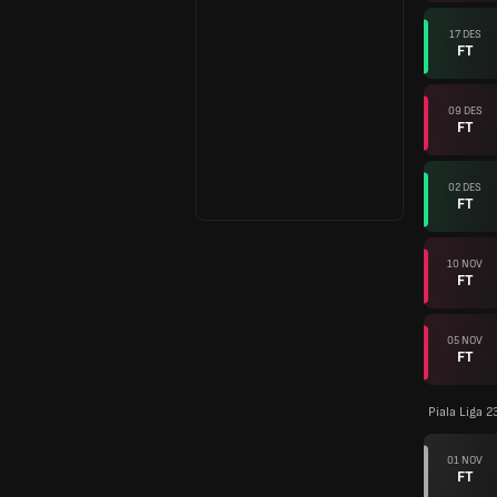
17 DES
FT
09 DES
FT
02 DES
FT
10 NOV
FT
05 NOV
FT
Piala Liga 2
01 NOV
FT