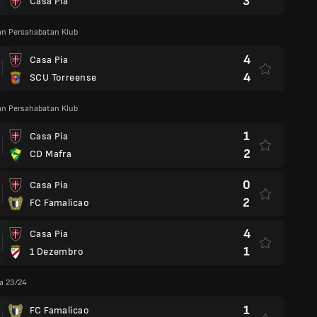
3
Casa Pia
an Persahabatan Klub
4
Casa Pia
4
SCU Torreense
an Persahabatan Klub
1
Casa Pia
2
CD Mafra
0
Casa Pia
2
FC Famalicao
4
Casa Pia
1
1 Dezembro
ga 23/24
1
FC Famalicao