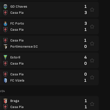
1
GD Chaves
3
Casa Pia
3
FC Porto
1
Casa Pia
1
Casa Pia
0
Portimonense SC
4
Estoril
0
Casa Pia
0
Casa Pia
1
FC Vizela
3/24
1
Braga
1
Casa Pia