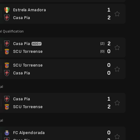
1
Estrela Amadora
2
Casa Pia
l Qualification
2
Casa Pia
(2)
0
SCU Torreense
(0)
0
SCU Torreense
0
Casa Pia
al
1
Casa Pia
2
SCU Torreense
al
0
FC Alpendorada