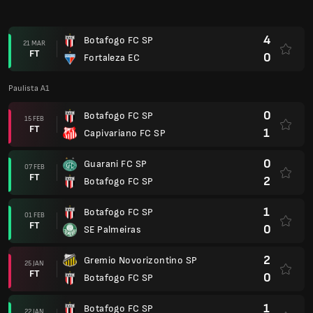
1
Botafogo FC SP
15 JAN
FT
1
EC Noroeste SP
0
AE Velo Clube SP
11 JAN
FT
0
Botafogo FC SP