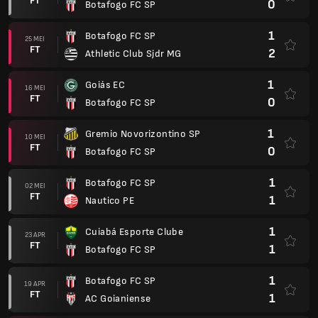
1
Nautico PE
1
Cuiabá Esporte Clube
23 APR
FT
1
Botafogo FC SP
1
Botafogo FC SP
19 APR
FT
1
AC Goianiense
1
Criciuma EC SC
10 APR
FT
0
Botafogo FC SP
1
Botafogo FC SP
05 APR
FT
2
Sao Bernardo FC
1
América FC
01 APR
FT
2
Botafogo FC SP
4
Botafogo FC SP
21 MAR
FT
0
Fortaleza EC