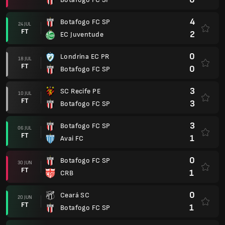
4
Botafogo FC SP
24 JUL
FT
2
EC Juventude
0
Londrina EC PR
18 JUL
FT
0
Botafogo FC SP
3
SC Recife PE
10 JUL
FT
3
Botafogo FC SP
3
Botafogo FC SP
06 JUL
FT
1
Avai FC
0
Botafogo FC SP
30 JUN
FT
1
CRB
0
Ceará SC
20 JUN
FT
1
Botafogo FC SP