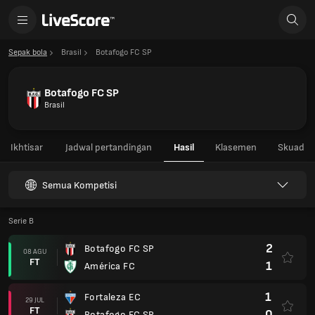
Sepak bola
Brasil
Botafogo FC SP
Botafogo FC SP
Brasil
Ikhtisar
Jadwal pertandingan
Hasil
Klasemen
Skuad
Semua Kompetisi
Serie B
2
Botafogo FC SP
08 AGU
FT
1
América FC
1
Fortaleza EC
29 JUL
FT
0
Botafogo FC SP