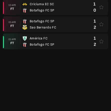
Paulista A1
0
Botafogo FC SP
15 FEB
FT
1
Capivariano FC SP
0
Guarani FC SP
07 FEB
FT
2
Botafogo FC SP
1
Botafogo FC SP
01 FEB
FT
0
SE Palmeiras
2
Gremio Novorizontino SP
25 JAN
FT
0
Botafogo FC SP
1
Botafogo FC SP
22 JAN
FT
0
EC Primavera SP
5
Red Bull Bragantino
18 JAN
FT
0
Botafogo FC SP