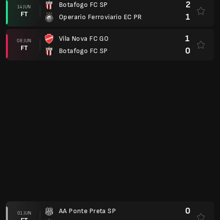
2
Botafogo FC SP
14 JUN
FT
1
Operario Ferroviario EC PR
1
Vila Nova FC GO
08 JUN
FT
0
Botafogo FC SP
0
AA Ponte Preta SP
01 JUN
FT
0
Botafogo FC SP
1
Botafogo FC SP
25 MEI
FT
2
Athletic Club Sjdr MG
1
Goiás EC
16 MEI
FT
0
Botafogo FC SP
1
Gremio Novorizontino SP
10 MEI
FT
0
Botafogo FC SP
1
Botafogo FC SP
02 MEI
FT