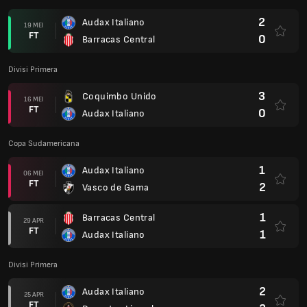
2
Audax Italiano
19 MEI
FT
0
Barracas Central
Divisi Primera
3
Coquimbo Unido
16 MEI
FT
0
Audax Italiano
Copa Sudamericana
1
Audax Italiano
06 MEI
FT
2
Vasco de Gama
1
Barracas Central
29 APR
FT
1
Audax Italiano
Divisi Primera
2
Audax Italiano
25 APR
FT