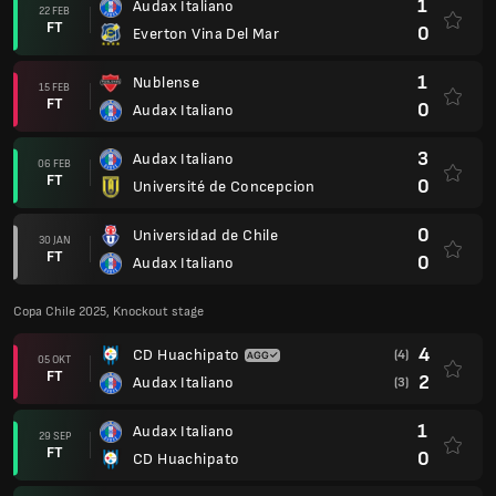
1
Audax Italiano
22 FEB
FT
0
Everton Vina Del Mar
1
Nublense
15 FEB
FT
0
Audax Italiano
3
Audax Italiano
06 FEB
FT
0
Université de Concepcion
0
Universidad de Chile
30 JAN
FT
0
Audax Italiano
Copa Chile 2025, Knockout stage
4
CD Huachipato
(4)
05 OKT
FT
2
Audax Italiano
(3)
1
Audax Italiano
29 SEP
FT
0
CD Huachipato