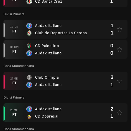
1
CD Santa Cruz
Divisi Primera
1
Audax Italiano
13 JUN
FT
1
Club de Deportes La Serena
0
CD Palestino
01 JUN
FT
0
Audax Italiano
Copa Sudamericana
3
Club Olimpia
27 MEI
FT
1
Audax Italiano
Divisi Primera
2
Audax Italiano
23 MEI
FT
1
CD Cobresal
Copa Sudamericana