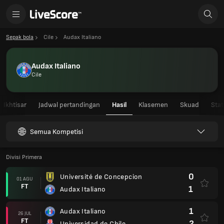
Sepak bola
Cile
Audax Italiano
Audax Italiano
Cile
Ikhtisar
Jadwal pertandingan
Hasil
Klasemen
Skuad
Stat
Semua Kompetisi
Divisi Primera
0
Université de Concepcion
01 AGU
FT
1
Audax Italiano
1
Audax Italiano
26 JUL
FT
2
Universidad de Chile