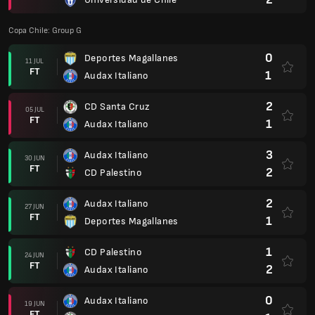
Copa Chile: Group G
0
Deportes Magallanes
11 JUL
FT
1
Audax Italiano
2
CD Santa Cruz
05 JUL
FT
1
Audax Italiano
3
Audax Italiano
30 JUN
FT
2
CD Palestino
2
Audax Italiano
27 JUN
FT
1
Deportes Magallanes
1
CD Palestino
24 JUN
FT
2
Audax Italiano
0
Audax Italiano
19 JUN
FT