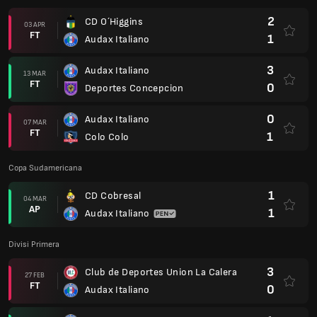
2
CD O´Higgins
03 APR
FT
1
Audax Italiano
3
Audax Italiano
13 MAR
FT
0
Deportes Concepcion
0
Audax Italiano
07 MAR
FT
1
Colo Colo
Copa Sudamericana
1
CD Cobresal
04 MAR
AP
1
Audax Italiano
Divisi Primera
3
Club de Deportes Union La Calera
27 FEB
FT
0
Audax Italiano