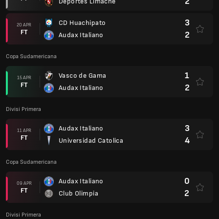
2
Deportes Limache
3
CD Huachipato
20 APR
FT
2
Audax Italiano
Copa Sudamericana
1
Vasco de Gama
15 APR
FT
2
Audax Italiano
Divisi Primera
3
Audax Italiano
11 APR
FT
4
Universidad Catolica
Copa Sudamericana
0
Audax Italiano
09 APR
FT
2
Club Olimpia
Divisi Primera