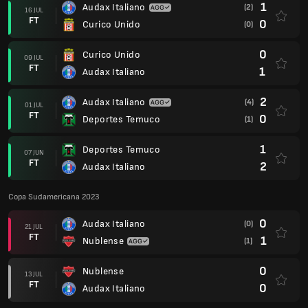
1
Audax Italiano
(2)
16 JUL
FT
0
Curico Unido
(0)
0
Curico Unido
09 JUL
FT
1
Audax Italiano
2
Audax Italiano
(4)
01 JUL
FT
0
Deportes Temuco
(1)
1
Deportes Temuco
07 JUN
FT
2
Audax Italiano
Copa Sudamericana 2023
0
Audax Italiano
(0)
21 JUL
FT
1
Nublense
(1)
0
Nublense
13 JUL
FT
0
Audax Italiano