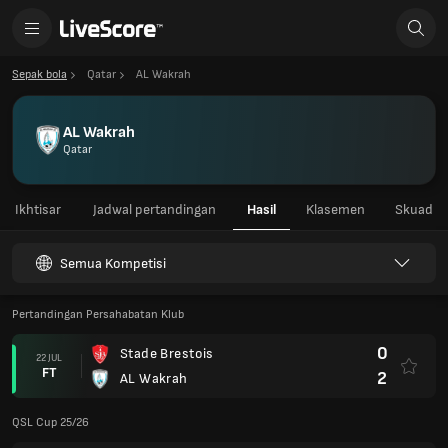
Sepak bola
Qatar
AL Wakrah
AL Wakrah
Qatar
Ikhtisar
Jadwal pertandingan
Hasil
Klasemen
Skuad
Semua Kompetisi
Pertandingan Persahabatan Klub
0
Stade Brestois
22 JUL
FT
2
AL Wakrah
QSL Cup 25/26