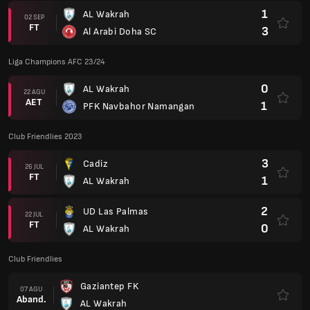
2
UD Las Palmas
22 JUL
FT
0
AL Wakrah
Club Friendlies
Gaziantep FK
07 AGU
Aband.
AL Wakrah