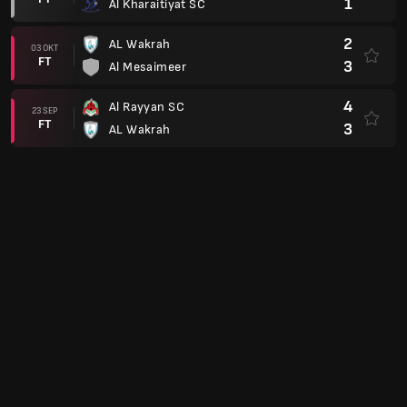
1
Al Kharaitiyat SC
2
AL Wakrah
03 OKT
FT
3
Al Mesaimeer
4
Al Rayyan SC
23 SEP
FT
3
AL Wakrah
1
AL Wakrah
02 SEP
FT
3
Al Arabi Doha SC
Liga Champions AFC 23/24
0
AL Wakrah
22 AGU
AET
1
PFK Navbahor Namangan
Club Friendlies 2023
3
Cadiz
26 JUL
FT
1
AL Wakrah