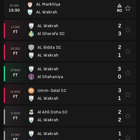
AL Markhiya
20 JAN
13:30
RO
AL Wakrah
Favorit
2
AL Wakrah
13 DES
FT
3
Al Gharafa SC
2
AL Bidda SC
05 DES
FT
1
AL Wakrah
3
AL Wakrah
27 NOV
FT
0
Al Shahaniya
3
Umm-Salal SC
16 NOV
FT
1
AL Wakrah
2
Al Ahli Doha SC
11 NOV
FT
2
AL Wakrah
1
AL Wakrah
17 OKT
FT