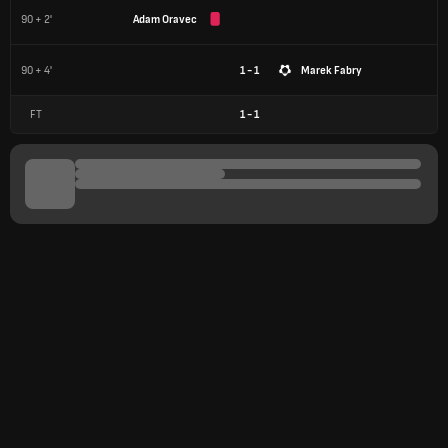
90 + 2'
Adam Oravec
90 + 4'
1 - 1
Marek Fabry
FT
1
-
1