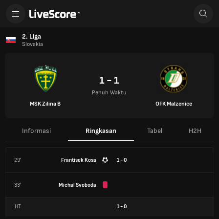
2. Liga
Slovakia
1 - 1
Penuh Waktu
MSK Zilina B
OFK Malzenice
Informasi
Ringkasan
Tabel
H2H
29'
Frantisek Kosa
1 - 0
33'
Michal Svoboda
HT
1
-
0