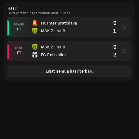
Hasil
Ikuti pertandingan terbaru MSK Zilina B
0
FK Inter Bratislava
03 AGU
FT
1
MSK Zilina B
0
MSK Zilina B
26 JUL
FT
2
FC Petrzalka
Lihat semua hasil terbaru