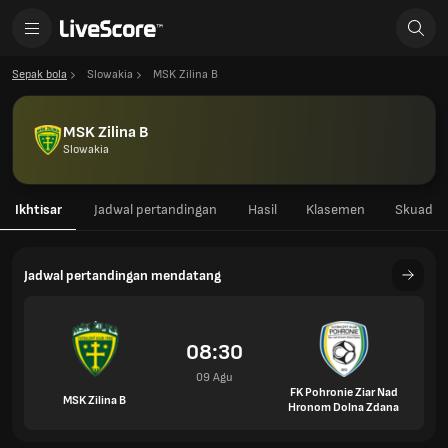
Sepak bola
Slowakia
MSK Zilina B
MSK Zilina B
Slowakia
Ikhtisar
Jadwal pertandingan
Hasil
Klasemen
Skuad
Jadwal pertandingan mendatang
08:30
09 Agu
FK Pohronie Ziar Nad
MSK Zilina B
Hronom Dolna Zdana