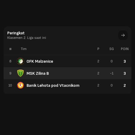
Peringkat
Klasemen 2. Liga saat ini
#
Tim
P
SG
POIN
OFK Malzenice
3
8
2
0
MSK Zilina B
3
9
2
-1
Banik Lehota pod Vtacnikom
2
10
2
0