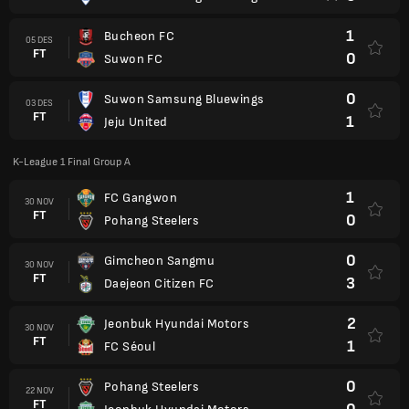
1
Bucheon FC
05 DES
FT
0
Suwon FC
0
Suwon Samsung Bluewings
03 DES
FT
1
Jeju United
K-League 1 Final Group A
1
FC Gangwon
30 NOV
FT
0
Pohang Steelers
0
Gimcheon Sangmu
30 NOV
FT
3
Daejeon Citizen FC
2
Jeonbuk Hyundai Motors
30 NOV
FT
1
FC Séoul
0
Pohang Steelers
22 NOV
FT