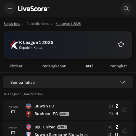
Sepak bola
Republik Korea
K League 1 2025
K League 1 2025
Republik Korea
Favorit
Ikhtisar
Perlengkapan
Hasil
Peringkat
Semua Tahap
K-League 1 Qualification
2
Suwon FC
(2)
08 DES
FT
3
Bucheon FC
(4)
2
Jeju United
(3)
07 DES
FT
0
Suwon Samsung Bluewings
(0)