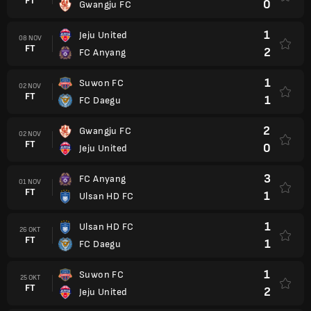
FT
0
Gwangju FC
1
Jeju United
08 NOV
FT
2
FC Anyang
1
Suwon FC
02 NOV
FT
1
FC Daegu
2
Gwangju FC
02 NOV
FT
0
Jeju United
3
FC Anyang
01 NOV
FT
1
Ulsan HD FC
1
Ulsan HD FC
26 OKT
FT
1
FC Daegu
1
Suwon FC
25 OKT
FT
2
Jeju United