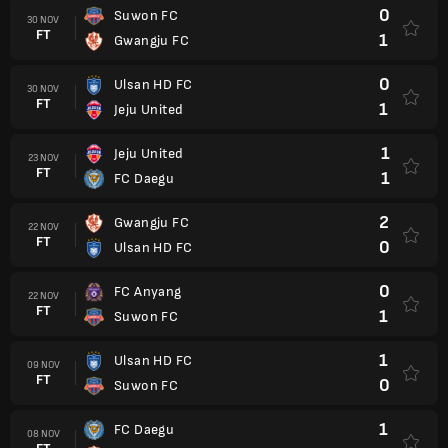
0
Suwon FC
30 NOV
FT
1
Gwangju FC
0
Ulsan HD FC
30 NOV
FT
1
Jeju United
1
Jeju United
23 NOV
FT
1
FC Daegu
2
Gwangju FC
22 NOV
FT
0
Ulsan HD FC
0
FC Anyang
22 NOV
FT
1
Suwon FC
1
Ulsan HD FC
09 NOV
FT
0
Suwon FC
1
FC Daegu
08 NOV