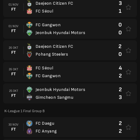
3
Daejeon Citizen FC
01 NOV
FT
1
FC Séoul
0
FC Gangwon
01 NOV
FT
0
Jeonbuk Hyundai Motors
2
Daejeon Citizen FC
26 OKT
FT
0
Pohang Steelers
4
FC Séoul
26 OKT
FT
2
FC Gangwon
2
Jeonbuk Hyundai Motors
25 OKT
FT
3
Gimcheon Sangmu
K-League 1 Final Group B
2
FC Daegu
30 NOV
FT
2
FC Anyang