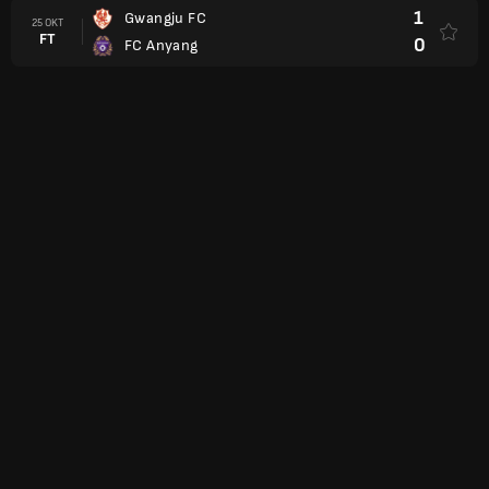
1
Gwangju FC
25 OKT
FT
0
FC Anyang