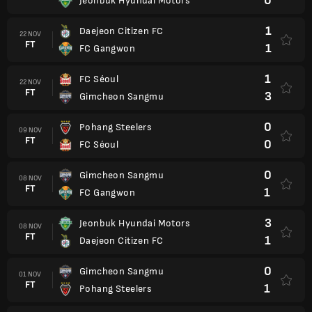
0
Jeonbuk Hyundai Motors
1
Daejeon Citizen FC
22 NOV
FT
1
FC Gangwon
1
FC Séoul
22 NOV
FT
3
Gimcheon Sangmu
0
Pohang Steelers
09 NOV
FT
0
FC Séoul
0
Gimcheon Sangmu
08 NOV
FT
1
FC Gangwon
3
Jeonbuk Hyundai Motors
08 NOV
FT
1
Daejeon Citizen FC
0
Gimcheon Sangmu
01 NOV
FT
1
Pohang Steelers