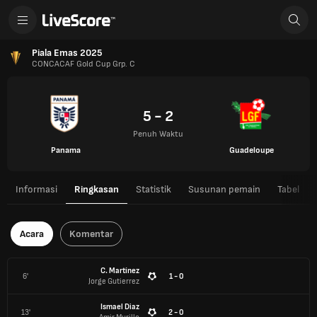
Piala Emas 2025
CONCACAF Gold Cup Grp. C
5 - 2
Penuh Waktu
Panama
Guadeloupe
Informasi
Ringkasan
Statistik
Susunan pemain
Tabel
Acara
Komentar
C. Martínez
6'
1 - 0
Jorge Gutierrez
Ismael Diaz
13'
2 - 0