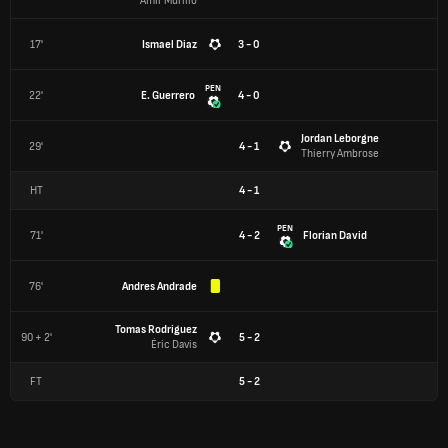
Amir Murillo
17'
Ismael Diaz
3 - 0
PEN
22'
E. Guerrero
4 - 0
Jordan Leborgne
29'
4 - 1
Thierry Ambrose
HT
4
-
1
PEN
71'
4 - 2
Florian David
76'
Andres Andrade
Tomas Rodriguez
90 + 2'
5 - 2
Éric Davis
FT
5
-
2