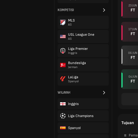
23 JUN
FT
KOMPETISI
MLS
AS
17 JUN
FT
USL League One
AS
Liga Premier
06 JUN
Inggris
FT
Bundesliga
Jerman
04 JUN
LaLiga
FT
Spanyol
WILAYAH
Inggris
Liga Champions
Tujuan
Spanyol
#
Pema