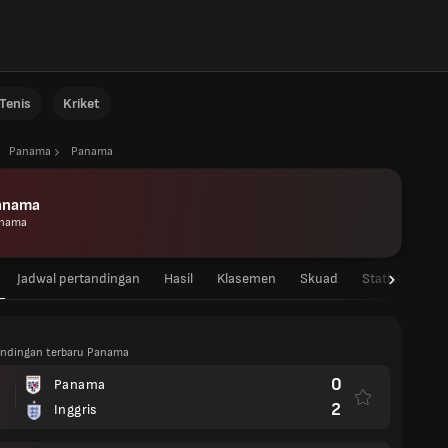
Tenis
Kriket
Panama
Panama
anama
nama
Jadwal pertandingan
Hasil
Klasemen
Skuad
Statistik Pema
tandingan terbaru Panama
0
Panama
2
Inggris