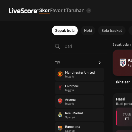
Skor
Favorit
Taruhan
Sepak bola
Hoki
Bola basket
Sepak bola
P
TIM
Pa
Manchester United
Inggris
Ikhtisar
Liverpool
Inggris
Hasil
Arsenal
Ikuti per
Inggris
Real Madrid
27 JUN
Spanyol
FT
Barcelona
Spanyol