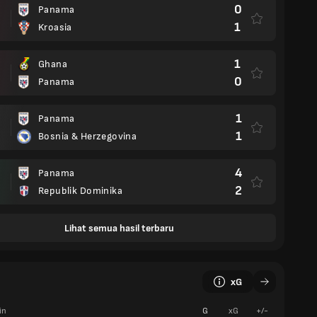
0
Panama
1
Kroasia
1
Ghana
0
Panama
1
Panama
1
Bosnia & Herzegovina
4
Panama
2
Republik Dominika
Lihat semua hasil terbaru
xG
in
G
xG
+/-