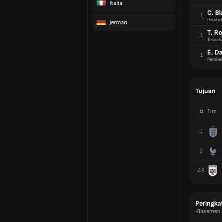
Italia
C. B
1
Pembel
Jerman
T. R
1
Terusk
É. Da
1
Pembel
Tujuan
#
Tim
1
2
48
Peringka
Klasemen 