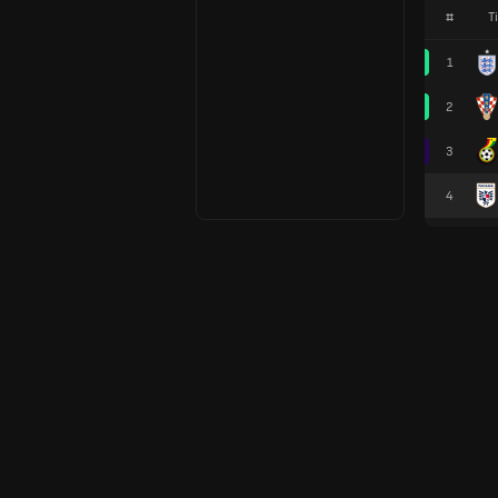
#
T
1
2
3
4