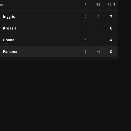
im
P
SG
POIN
W
Inggris
7
3
4
2
Kroasia
6
3
0
2
Ghana
4
3
0
1
Panama
0
3
-4
0