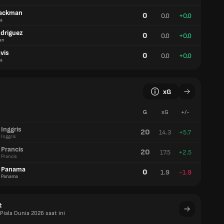
lackman
0
0.0
+0.0
a
odriguez
0
0.0
+0.0
an
vis
0
0.0
+0.0
a
xG
G
xG
+/-
Inggris
20
14.3
+5.7
Inggris
Prancis
20
17.5
+2.5
Prancis
Panama
0
1.9
-1.9
Panama
t
Piala Dunia 2026 saat ini