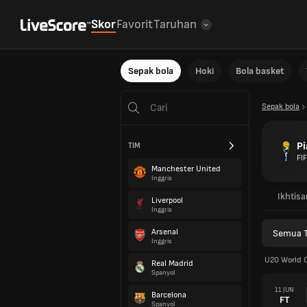
Skor
Favorit
Taruhan
Sepak bola
Hoki
Bola basket
Sepak bola
Pi
TIM
FI
Manchester United
Inggris
Ikhtisa
Liverpool
Inggris
Arsenal
Semua 
Inggris
U20 World 
Real Madrid
Spanyol
11 JUN
Barcelona
FT
Spanyol