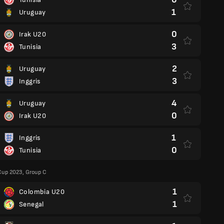
1
Uruguay
0
Irak U20
3
Tunisia
2
Uruguay
3
Inggris
4
Uruguay
0
Irak U20
1
Inggris
0
Tunisia
Cup 2023, Group C
1
Colombia U20
1
Senegal