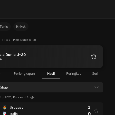
Tenis
Kriket
FIFA
Piala Dunia U-20
ala Dunia U-20
FA
Favorit
r
Perlengkapan
Hasil
Peringkat
Seri
Tahap
Cup 2023, Knockout Stage
1
Uruguay
0
Italia