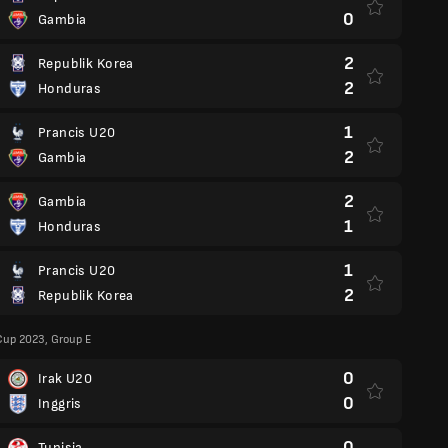
0
Gambia
2
Republik Korea
2
Honduras
1
Prancis U20
2
Gambia
2
Gambia
1
Honduras
1
Prancis U20
2
Republik Korea
Cup 2023, Group E
0
Irak U20
0
Inggris
0
Tunisia