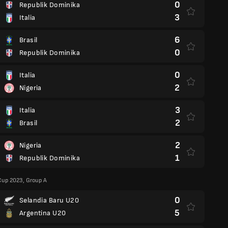
0
Republik Dominika
3
Italia
6
Brasil
0
Republik Dominika
0
Italia
2
Nigeria
3
Italia
2
Brasil
2
Nigeria
1
Republik Dominika
Cup 2023, Group A
0
Selandia Baru U20
5
Argentina U20