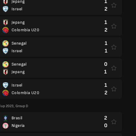
1
Jepang
2
Israel
1
Jepang
2
Colombia U20
1
Senegal
1
Israel
0
Senegal
1
Jepang
1
Israel
2
Colombia U20
Cup 2023, Group D
2
Brasil
0
Nigeria