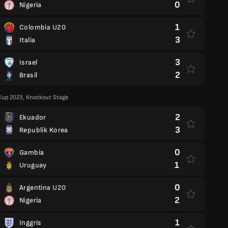
0
Nigeria
1
Colombia U20
3
Italia
3
Israel
2
Brasil
Cup 2023, Knockout Stage
2
Ekuador
3
Republik Korea
0
Gambia
1
Uruguay
0
Argentina U20
2
Nigeria
1
Inggris