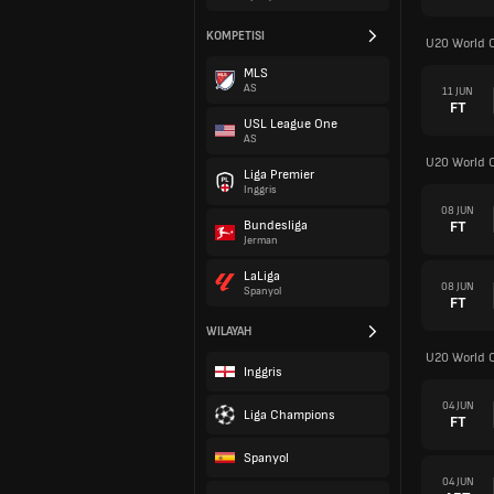
KOMPETISI
U20 World 
MLS
AS
11 JUN
FT
USL League One
AS
U20 World 
Liga Premier
Inggris
08 JUN
FT
Bundesliga
Jerman
LaLiga
08 JUN
Spanyol
FT
WILAYAH
U20 World 
Inggris
04 JUN
Liga Champions
FT
Spanyol
04 JUN