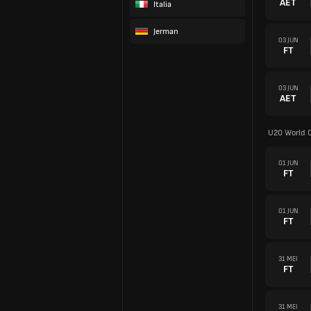
AET
Italia
Jerman
03 JUN
FT
03 JUN
AET
U20 World 
01 JUN
FT
01 JUN
FT
31 MEI
FT
31 MEI