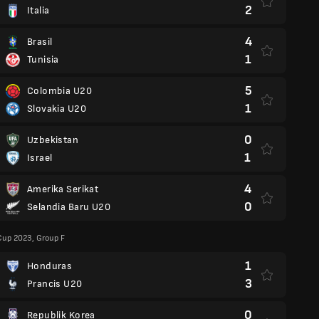
2
Italia
4
Brasil
1
Tunisia
5
Colombia U20
1
Slovakia U20
0
Uzbekistan
1
Israel
4
Amerika Serikat
0
Selandia Baru U20
Cup 2023, Group F
1
Honduras
3
Prancis U20
0
Republik Korea