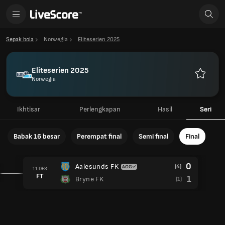
Sepak bola
Norwegia
Eliteserien 2025
Eliteserien 2025
Norwegia
Favorit
Ikhtisar
Perlengkapan
Hasil
Seri
Babak 16 besar
Perempat final
Semi final
Final
0
Aalesunds FK
(4)
11 DES
FT
1
Bryne FK
(1)