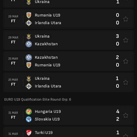
1
Ukraina
0
Rumania U19
28 MAR
FT
0
Irlandia Utara
3
Ukraina
28 MAR
FT
0
Kazakhstan
2
Kazakhstan
25 MAR
FT
0
Rumania U19
1
Ukraina
25 MAR
FT
0
Irlandia Utara
EURO U19 Qualification Elite Round Grp. 6
4
Hungaria U19
31 MAR
FT
2
Slovakia U19
1
Turki U19
31 MAR