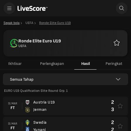
Sepak bola
UEFA
Ronde Elite Euro U19
Ronde Elite Euro U19
UEFA
Favorit
Ikhtisar
Perlengkapan
Hasil
Peringkat
Semua Tahap
EURO U19 Qualification Elite Round Grp. 1
2
Austria U19
31 MAR
FT
3
Jerman
2
Swedia
31 MAR
FT
2
Yunani