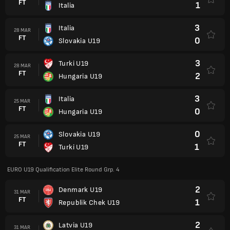
FT
1
Italia
3
Italia
28 MAR
FT
0
Slovakia U19
3
Turki U19
28 MAR
FT
2
Hungaria U19
3
Italia
25 MAR
FT
0
Hungaria U19
0
Slovakia U19
25 MAR
FT
1
Turki U19
EURO U19 Qualification Elite Round Grp. 4
2
Denmark U19
31 MAR
FT
1
Republik Chek U19
2
Latvia U19
31 MAR