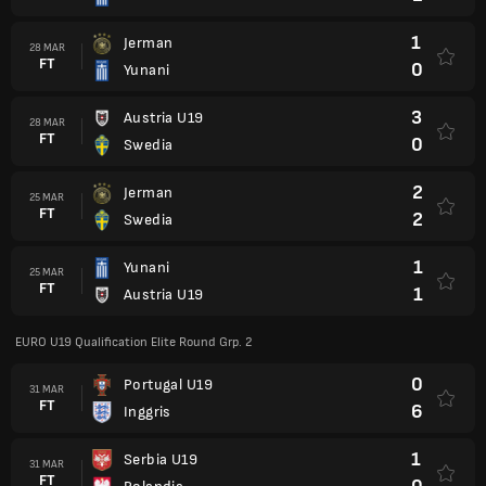
1
Jerman
28 MAR
FT
0
Yunani
3
Austria U19
28 MAR
FT
0
Swedia
2
Jerman
25 MAR
FT
2
Swedia
1
Yunani
25 MAR
FT
1
Austria U19
EURO U19 Qualification Elite Round Grp. 2
0
Portugal U19
31 MAR
FT
6
Inggris
1
Serbia U19
31 MAR
FT