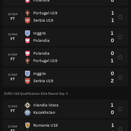
0
Polandia
1
Portugal U19
28 MAR
FT
1
Serbia U19
1
Inggris
28 MAR
FT
0
Polandia
0
Polandia
25 MAR
FT
1
Portugal U19
0
Inggris
25 MAR
FT
2
Serbia U19
EURO U19 Qualification Elite Round Grp. 5
1
Irlandia Utara
31 MAR
FT
0
Kazakhstan
1
Rumania U19
31 MAR
FT