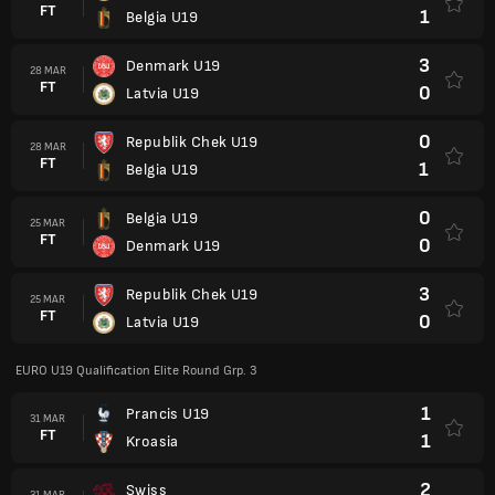
FT
1
Belgia U19
3
Denmark U19
28 MAR
FT
0
Latvia U19
0
Republik Chek U19
28 MAR
FT
1
Belgia U19
0
Belgia U19
25 MAR
FT
0
Denmark U19
3
Republik Chek U19
25 MAR
FT
0
Latvia U19
EURO U19 Qualification Elite Round Grp. 3
1
Prancis U19
31 MAR
FT
1
Kroasia
2
Swiss
31 MAR