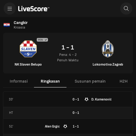
Cangkir
Kroasia
PEN
1 - 1
Pena: 4 - 2
Penuh Waktu
NK Slaven Belupo
Lokomotiva Zagreb
Informasi
Ringkasan
Susunan pemain
H2H
33'
0 - 1
D. Kamenović
HT
0
-
1
51'
Alen Grgic
1 - 1