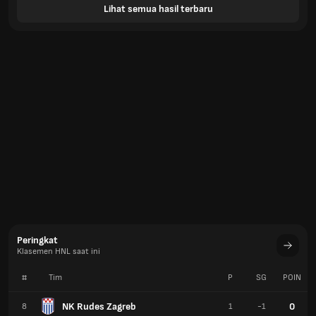
Lihat semua hasil terbaru
Peringkat
Klasemen HNL saat ini
#
Tim
P
SG
POIN
NK Rudes Zagreb
0
8
1
-1