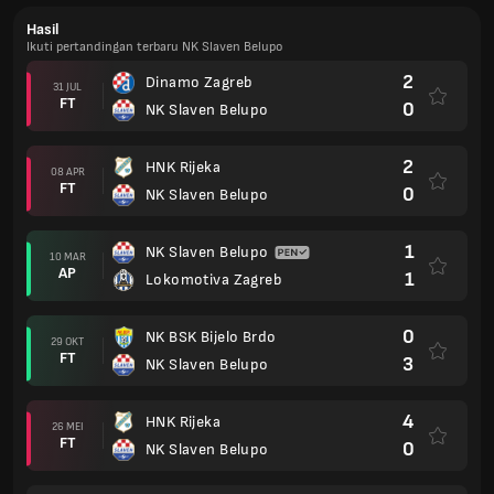
Hasil
Ikuti pertandingan terbaru NK Slaven Belupo
2
Dinamo Zagreb
31 JUL
FT
0
NK Slaven Belupo
2
HNK Rijeka
08 APR
FT
0
NK Slaven Belupo
1
NK Slaven Belupo
10 MAR
AP
1
Lokomotiva Zagreb
0
NK BSK Bijelo Brdo
29 OKT
FT
3
NK Slaven Belupo
4
HNK Rijeka
26 MEI
FT
0
NK Slaven Belupo