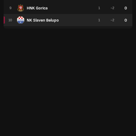
HNK Gorica
0
9
1
-2
NK Slaven Belupo
0
10
1
-2