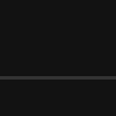
hockey live scores.