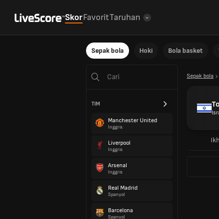
Skor
Favorit
Taruhan
Sepak bola
Hoki
Bola basket
Sepak bola
T
TIM
Isr
Manchester United
Inggris
Ikh
Liverpool
Inggris
Arsenal
Inggris
Real Madrid
Spanyol
Barcelona
Spanyol