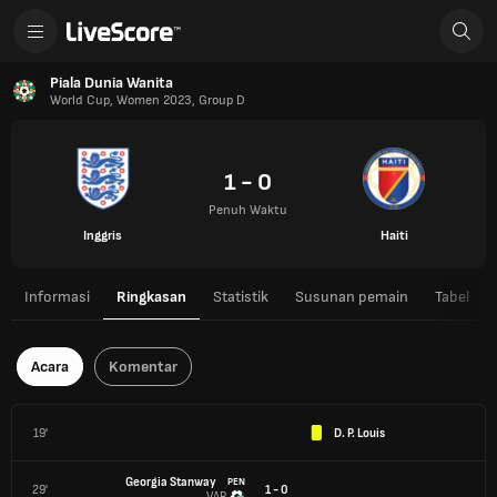
Piala Dunia Wanita
World Cup, Women 2023, Group D
1 - 0
Penuh Waktu
Inggris
Haiti
Informasi
Ringkasan
Statistik
Susunan pemain
Tabel
Acara
Komentar
19'
D. P. Louis
Georgia Stanway
PEN
29'
1 - 0
VAR