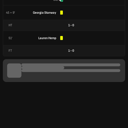
45 + 9'
Georgia Stanway
HT
1
-
0
51'
Lauren Hemp
FT
1
-
0