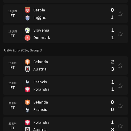
0
Serbia
16 JUN
FT
1
Inggris
1
Slovenia
16 JUN
FT
1
Denmark
UEFA Euro 2024, Group D
2
Belanda
25 JUN
FT
3
Austria
1
Prancis
25 JUN
FT
1
Polandia
0
Belanda
21 JUN
FT
0
Prancis
1
Polandia
21 JUN
FT
3
Austria