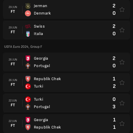
2
Jerman
29 JUN
FT
0
Denmark
2
Swiss
29 JUN
FT
0
Italia
UEFA Euro 2024, Group F
2
Georgia
26 JUN
FT
0
Portugal
1
Republik Chek
26 JUN
FT
2
Turki
0
Turki
22 JUN
FT
3
Portugal
1
Georgia
22 JUN
FT
1
Republik Chek