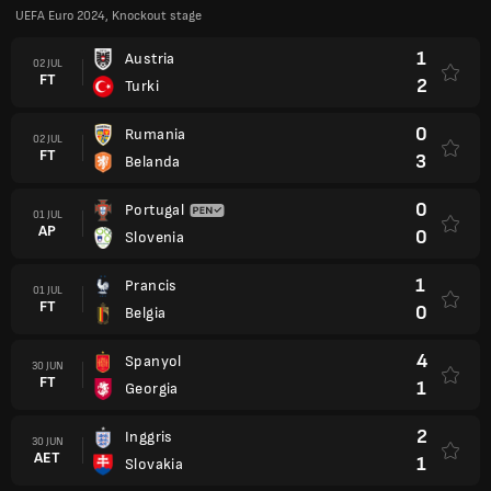
UEFA Euro 2024, Knockout stage
1
Austria
02 JUL
FT
2
Turki
0
Rumania
02 JUL
FT
3
Belanda
0
Portugal
01 JUL
AP
0
Slovenia
1
Prancis
01 JUL
FT
0
Belgia
4
Spanyol
30 JUN
FT
1
Georgia
2
Inggris
30 JUN
AET
1
Slovakia