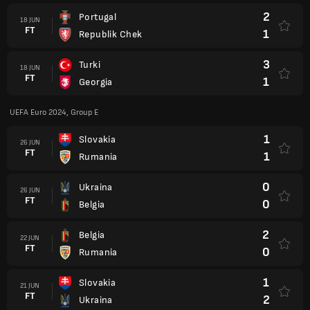
2
Portugal
18 JUN
FT
1
Republik Chek
3
Turki
18 JUN
FT
1
Georgia
UEFA Euro 2024, Group E
1
Slovakia
26 JUN
FT
1
Rumania
0
Ukraina
26 JUN
FT
0
Belgia
2
Belgia
22 JUN
FT
0
Rumania
1
Slovakia
21 JUN
FT
2
Ukraina