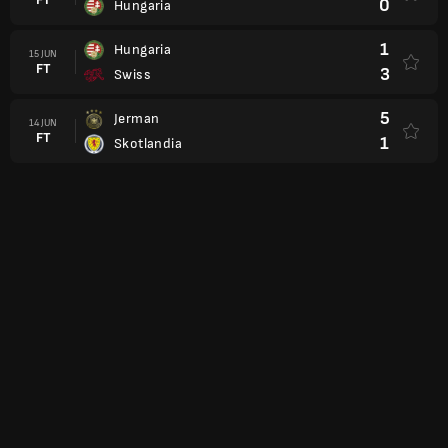
0
Hungaria
1
Hungaria
15 JUN
FT
3
Swiss
5
Jerman
14 JUN
FT
1
Skotlandia