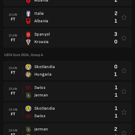
2
Albania
2
Italia
15 JUN
FT
1
Albania
3
Spanyol
15 JUN
FT
0
Kroasia
UEFA Euro 2024, Group A
0
Skotlandia
23 JUN
FT
1
Hungaria
1
Swiss
23 JUN
FT
1
Jerman
1
Skotlandia
19 JUN
FT
1
Swiss
2
Jerman
19 JUN
FT