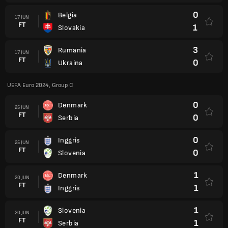
0
Belgia
17 JUN
FT
1
Slovakia
3
Rumania
17 JUN
FT
0
Ukraina
UEFA Euro 2024, Group C
0
Denmark
25 JUN
FT
0
Serbia
0
Inggris
25 JUN
FT
0
Slovenia
1
Denmark
20 JUN
FT
1
Inggris
1
Slovenia
20 JUN
FT
1
Serbia