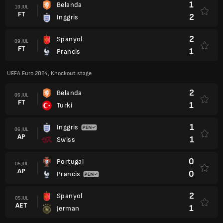
1
Belanda
10 JUL
FT
2
Inggris
2
Spanyol
09 JUL
FT
1
Prancis
UEFA Euro 2024, Knockout stage
2
Belanda
06 JUL
FT
1
Turki
1
Inggris
06 JUL
AP
1
Swiss
0
Portugal
05 JUL
AP
0
Prancis
2
Spanyol
05 JUL
AET
1
Jerman