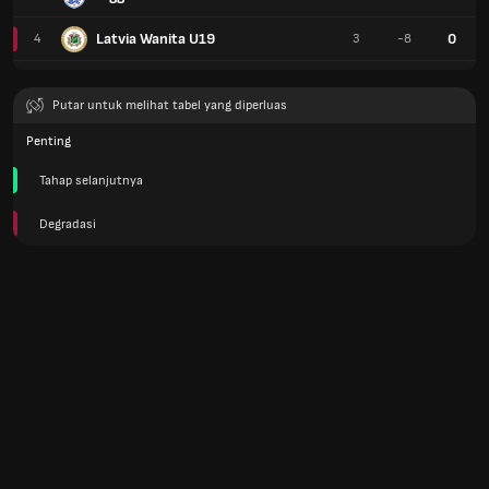
Latvia Wanita U19
0
4
3
-8
Putar untuk melihat tabel yang diperluas
Penting
Tahap selanjutnya
Degradasi