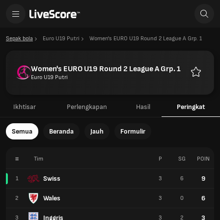
Sepak bola
Euro U19 Putri
Women's EURO U19 Round 2 League A Grp. 1
Women's EURO U19 Round 2 League A Grp. 1
Euro U19 Putri
Favorit
Ikhtisar
Perlengkapan
Hasil
Peringkat
Semua
Beranda
Jauh
Formulir
#
Tim
P
SG
POIN
Swiss
9
1
3
6
Wales
6
2
3
0
Inggris
3
3
3
2