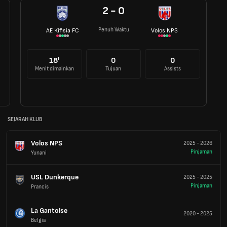
2 - 0
Penuh Waktu
AE Kifisia FC
Volos NPS
18'
0
0
Menit dimainkan
Tujuan
Assists
SEJARAH KLUB
Volos NPS
2025
-
2026
Pinjaman
Yunani
USL Dunkerque
2025
-
2025
Pinjaman
Prancis
La Gantoise
2020
-
2025
Belgia