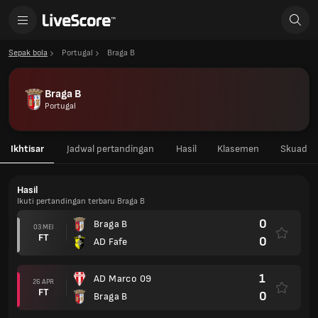
Sepak bola
Portugal
Braga B
Braga B
Portugal
Ikhtisar
Jadwal pertandingan
Hasil
Klasemen
Skuad
Hasil
Ikuti pertandingan terbaru Braga B
0
Braga B
03 MEI
FT
0
AD Fafe
1
AD Marco 09
26 APR
FT
0
Braga B