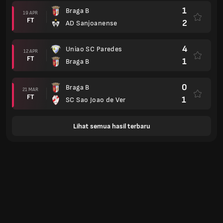
1
Braga B
19 APR
FT
2
AD Sanjoanense
4
Uniao SC Paredes
12 APR
FT
1
Braga B
0
Braga B
21 MAR
FT
1
SC Sao Joao de Ver
Lihat semua hasil terbaru