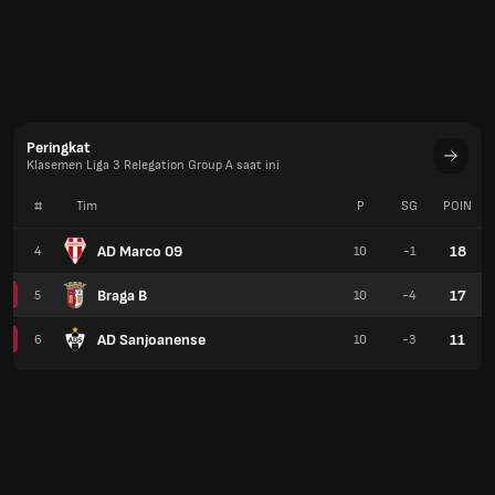
Peringkat
Klasemen Liga 3 Relegation Group A saat ini
#
Tim
P
SG
POIN
AD Marco 09
18
4
10
-1
Braga B
17
5
10
-4
AD Sanjoanense
11
6
10
-3