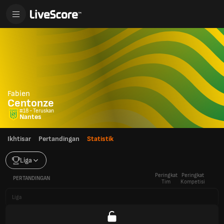
Fabien
Centonze
#18 - Teruskan
Nantes
Ikhtisar
Pertandingan
Statistik
Liga
Peringkat
Peringkat
PERTANDINGAN
Tim
Kompetisi
Liga