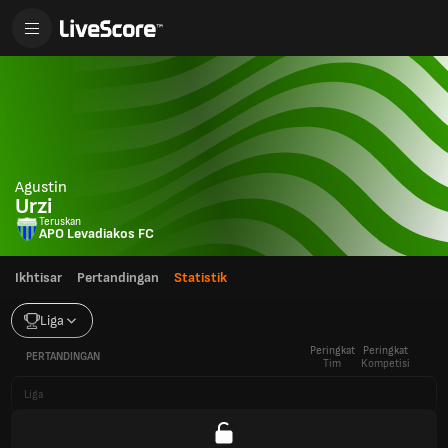
Agustin
Urzi
Teruskan
APO Levadiakos FC
Ikhtisar
Pertandingan
Statistik
Liga
Peringkat
Peringkat
PERTANDINGAN
Tim
Kompetisi
Liga