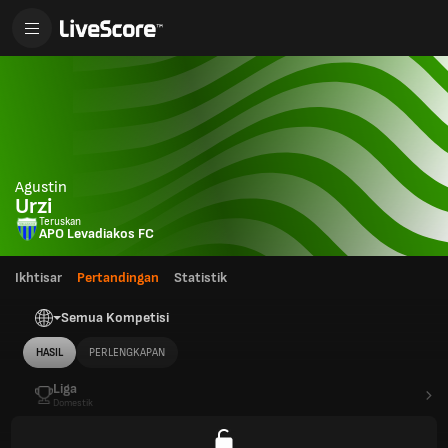
Agustin
Urzi
Teruskan
APO Levadiakos FC
Ikhtisar
Pertandingan
Statistik
Semua Kompetisi
HASIL
PERLENGKAPAN
Liga
Domestik