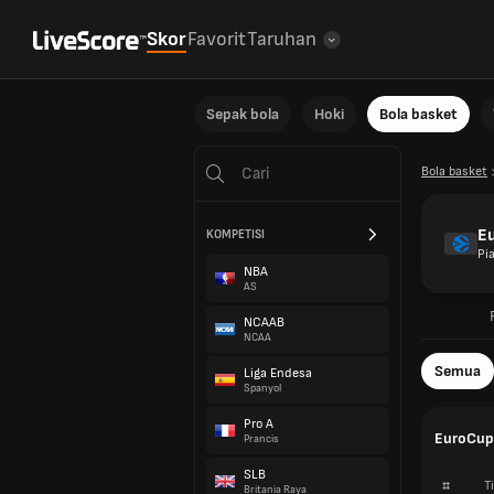
Skor
Favorit
Taruhan
Sepak bola
Hoki
Bola basket
Bola basket
E
KOMPETISI
Pi
NBA
AS
NCAAB
NCAA
Semua
Liga Endesa
Spanyol
Pro A
EuroCup 
Prancis
SLB
#
T
Britania Raya