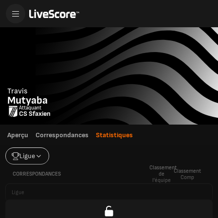
Travis
Mutyaba
Attaquant
CS Sfaxien
Aperçu
Correspondances
Statistiques
Ligue
Classement
Classement
CORRESPONDANCES
de
Comp
l'équipe
Ligue