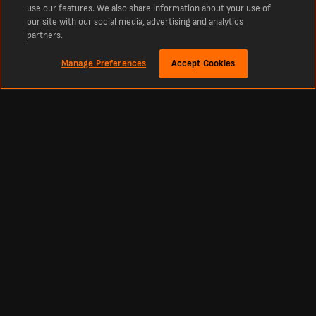
use our features. We also share information about your use of
our site with our social media, advertising and analytics
partners.
Manage Preferences
Accept Cookies
À propos
Derniers résultats de football en direct sur LiveScore
La référence incontournable des scores en direct de football, cricket, tennis,
basketball, hockey et bien plus encore. LiveScore vous tient informé des derniers
résultats et des actualités footballistiques à l’échelle mondiale. Retrouvez les
classements, calendriers et résultats sportifs actualisés en direct et en continu
de tous les grands championnats et compétitions, y compris la Primera División,
la Liga MX, la Primera A, la Copa Libertadores, la Premier League, la Liga, ainsi que
les plus prestigieuses compétitions européennes comme la Ligue des champions
et la Ligue Europa.
Football
Autres Sports