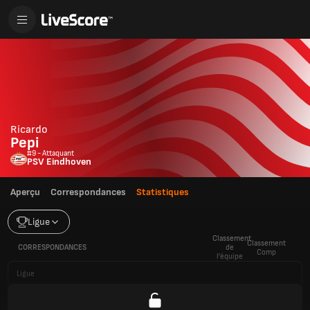
Ricardo
Pepi
#9 - Attaquant
PSV Eindhoven
Aperçu
Correspondances
Statistiques
Ligue
Classement
Classement
CORRESPONDANCES
de
Comp
l'équipe
Ligue