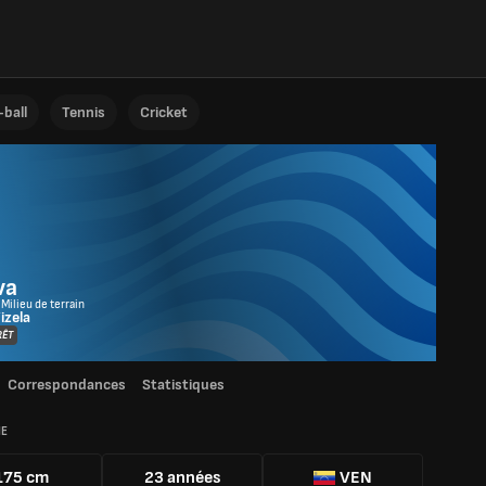
ball
Tennis
Cricket
va
 Milieu de terrain
izela
RÊT
Correspondances
Statistiques
IE
175 cm
23 années
VEN