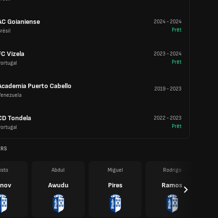
AC Goianiense
2024
-
2024
Prêt
résil
FC Vizela
2023
-
2024
Prêt
ortugal
Academia Puerto Cabello
2019
-
2023
Venezuela
CD Tondela
2022
-
2023
Prêt
ortugal
ERS
isto
Abdul
Miguel
Rodrigo
anov
Awudu
Pires
Ramos