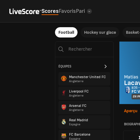
Scores
Favoris
Pari
Football
Hockey sur glace
Basket-
ÉQUIPES
Matías
Manchester United FC
Laca
Angleterre
#36 -
FC V
Liverpool FC
Angleterre
EN P
Arsenal FC
Angleterre
Aperçu
Real Madrid
BIOGRAPH
Espagne
FC Barcelone
Espagne