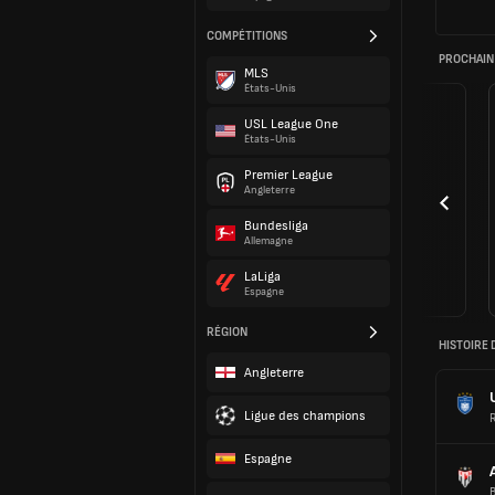
COMPÉTITIONS
PROCHAIN
MLS
États-Unis
USL League One
États-Unis
Premier League
Angleterre
Bundesliga
Allemagne
LaLiga
Espagne
RÉGION
HISTOIRE 
Angleterre
Ligue des champions
Espagne
B