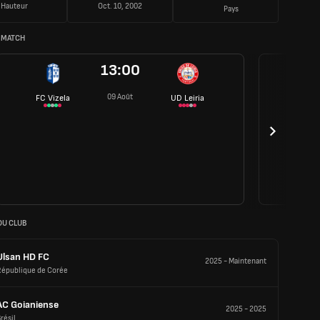
Hauteur
Oct. 10, 2002
Pays
 MATCH
13:00
09 Août
FC Vizela
UD Leiria
DU CLUB
Ulsan HD FC
2025
-
Maintenant
République de Corée
AC Goianiense
2025
-
2025
résil