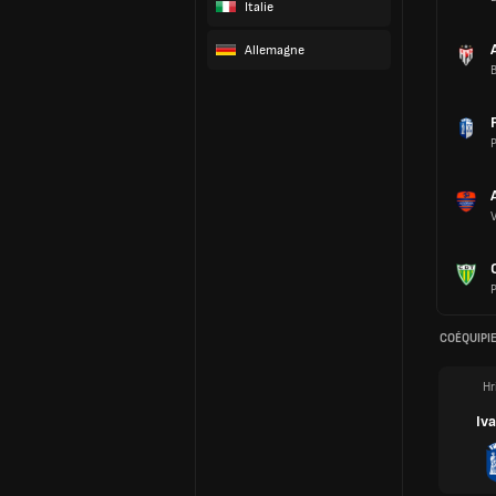
Italie
Allemagne
B
P
P
COÉQUIPI
Hr
Iv