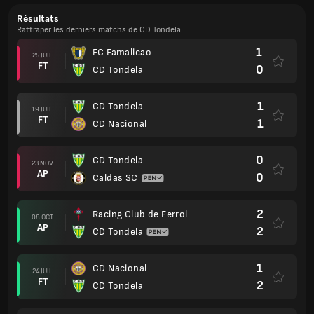
Résultats
Rattraper les derniers matchs de CD Tondela
1
FC Famalicao
25 JUIL.
FT
0
CD Tondela
1
CD Tondela
19 JUIL.
FT
1
CD Nacional
0
CD Tondela
23 NOV.
AP
0
Caldas SC
2
Racing Club de Ferrol
08 OCT.
AP
2
CD Tondela
1
CD Nacional
24 JUIL.
FT
2
CD Tondela