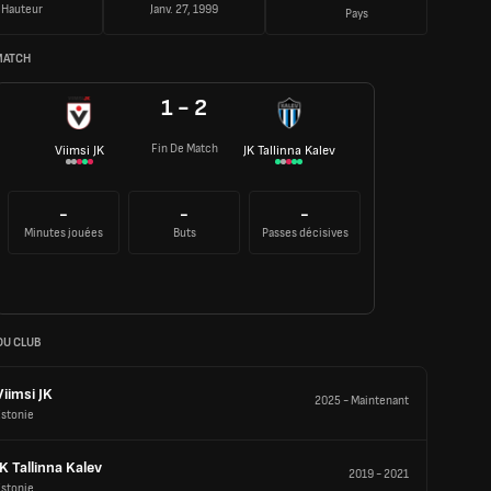
Hauteur
Janv. 27, 1999
Pays
MATCH
1 - 2
Fin De Match
Viimsi JK
JK Tallinna Kalev
-
-
-
Minutes jouées
Buts
Passes décisives
DU CLUB
Viimsi JK
2025
-
Maintenant
Estonie
JK Tallinna Kalev
2019
-
2021
Estonie