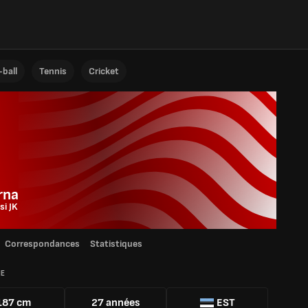
ball
Tennis
Cricket
rna
si JK
Correspondances
Statistiques
IE
187 cm
27 années
EST