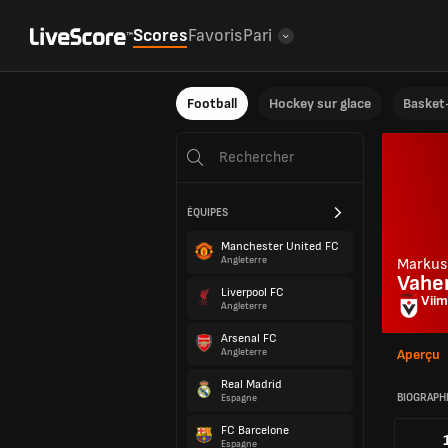
Scores
Favoris
Pari
Football
Hockey sur glace
Basket-
ÉQUIPES
Manchester United FC
Angleterre
Markus
Vahe
Liverpool FC
Viim
Angleterre
Arsenal FC
Angleterre
Aperçu
Real Madrid
BIOGRAPH
Espagne
FC Barcelone
Espagne