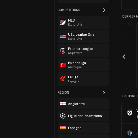
COMPÉTITIONS
DERNIER 
MLS
États-Unis
USL League One
États-Unis
Premier League
Angleterre
Bundesliga
Allemagne
LaLiga
Espagne
RÉGION
HISTOIRE 
Angleterre
Ligue des champions
Espagne