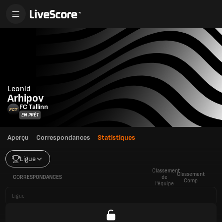
Leonid
Arhipov
FC Tallinn
EN PRÊT
Aperçu
Correspondances
Statistiques
Ligue
Classement
Classement
CORRESPONDANCES
de
Comp
l'équipe
Ligue