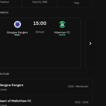
Hauteur
Août 10, 1995
Pays
 MATCH
15:00
09 Août
Glasgow Rangers
Hibernian FC
DU CLUB
Glasgow Rangers
2026
-
Maintenant
Écosse
Heart of Midlothian FC
2022
-
2026
Écosse