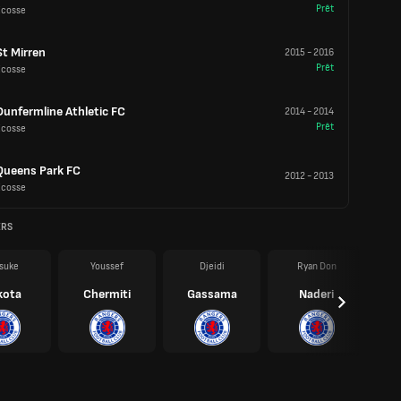
Prêt
Écosse
St Mirren
2015
-
2016
Prêt
Écosse
Dunfermline Athletic FC
2014
-
2014
Prêt
Écosse
Queens Park FC
2012
-
2013
Écosse
ERS
suke
Youssef
Djeidi
Ryan Don
kota
Chermiti
Gassama
Naderi