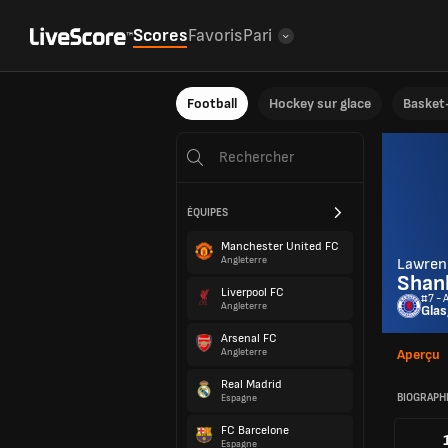
Scores
Favoris
Pari
Football
Hockey sur glace
Basket-
ÉQUIPES
Manchester United FC
Angleterre
Lawren
Shan
Liverpool FC
#7 - 
Angleterre
Gla
Arsenal FC
Angleterre
Aperçu
Real Madrid
BIOGRAPH
Espagne
FC Barcelone
Espagne