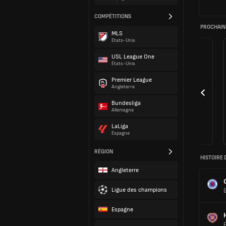
COMPÉTITIONS
PROCHAIN
MLS
États-Unis
USL League One
États-Unis
Premier League
Angleterre
Bundesliga
Allemagne
LaLiga
Espagne
RÉGION
HISTOIRE 
Angleterre
Ligue des champions
Espagne