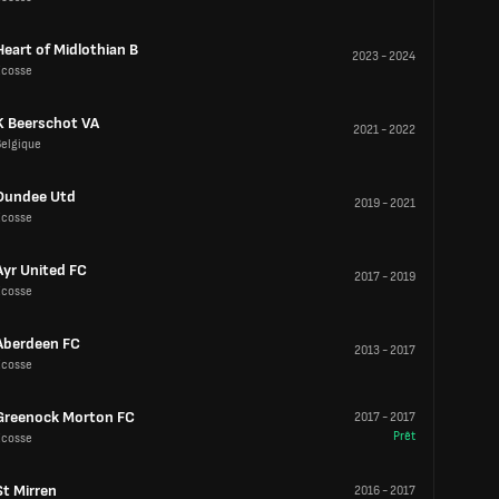
Heart of Midlothian B
2023
-
2024
Écosse
K Beerschot VA
2021
-
2022
Belgique
Dundee Utd
2019
-
2021
Écosse
Ayr United FC
2017
-
2019
Écosse
Aberdeen FC
2013
-
2017
Écosse
Greenock Morton FC
2017
-
2017
Prêt
Écosse
St Mirren
2016
-
2017