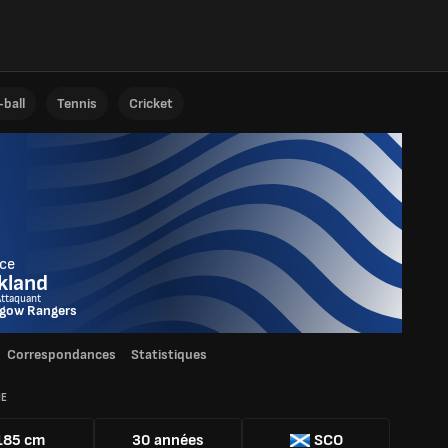
ball
Tennis
Cricket
ce
kland
Attaquant
sgow Rangers
Correspondances
Statistiques
IE
185 cm
30 années
SCO