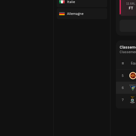
Italie
11 JUIL.
FT
Allemagne
Classem
Classemen
#
Équ
5
6
7