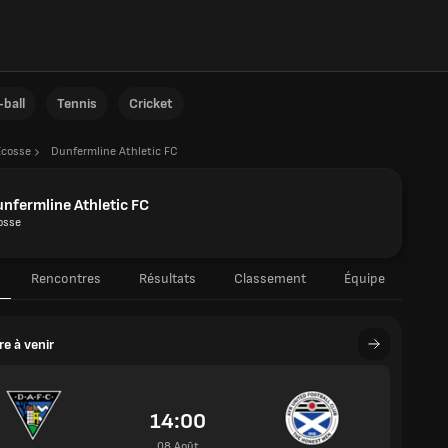
ball
Tennis
Cricket
Écosse
Dunfermline Athletic FC
nfermline Athletic FC
osse
Rencontres
Résultats
Classement
Équipe
e à venir
14:00
08 Août