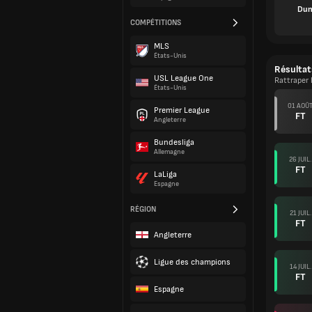
Dun
COMPÉTITIONS
MLS
États-Unis
Résultat
USL League One
Rattraper 
États-Unis
01 AOÛ
Premier League
FT
Angleterre
Bundesliga
Allemagne
26 JUIL.
FT
LaLiga
Espagne
RÉGION
21 JUIL.
FT
Angleterre
Ligue des champions
14 JUIL.
FT
Espagne