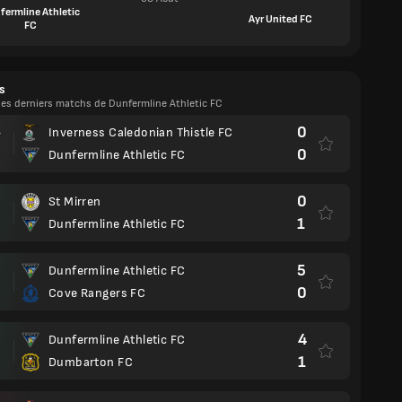
fermline Athletic
Ayr United FC
FC
s
les derniers matchs de Dunfermline Athletic FC
0
Inverness Caledonian Thistle FC
T
0
Dunfermline Athletic FC
0
St Mirren
1
Dunfermline Athletic FC
5
Dunfermline Athletic FC
0
Cove Rangers FC
4
Dunfermline Athletic FC
1
Dumbarton FC