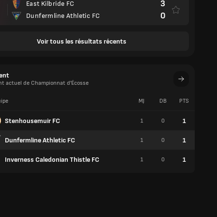
3
East Kilbride FC
0
Dunfermline Athletic FC
Voir tous les résultats récents
ent
t actuel de Championnat d'Écosse
ipe
MJ
DB
PTS
V
Stenhousemuir FC
1
1
0
0
Dunfermline Athletic FC
1
1
0
0
Inverness Caledonian Thistle FC
1
1
0
0