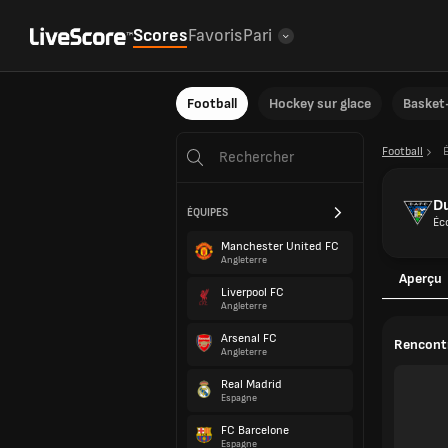
Scores
Favoris
Pari
Football
Hockey sur glace
Basket-
Football
Du
ÉQUIPES
Éc
Manchester United FC
Angleterre
Aperçu
Liverpool FC
Angleterre
Arsenal FC
Rencontr
Angleterre
Real Madrid
Espagne
FC Barcelone
Espagne