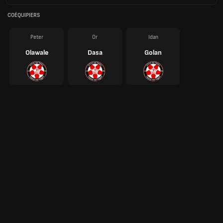
COÉQUIPIERS
Peter
Or
Idan
Olawale
Dasa
Golan