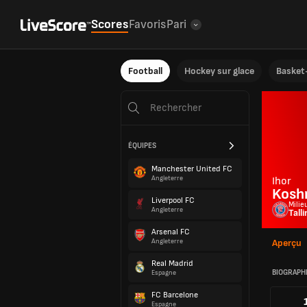
Scores
Favoris
Pari
Football
Hockey sur glace
Basket-
ÉQUIPES
Manchester United FC
Angleterre
Ihor
Kosh
Liverpool FC
Milie
Angleterre
Tall
Arsenal FC
Angleterre
Aperçu
Real Madrid
BIOGRAPH
Espagne
FC Barcelone
Espagne