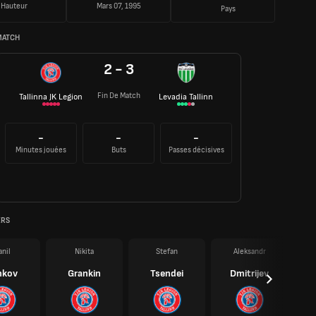
Hauteur
Mars 07, 1995
Pays
MATCH
2 - 3
Fin De Match
Tallinna JK Legion
Levadia Tallinn
-
-
-
Minutes jouées
Buts
Passes décisives
ERS
anil
Nikita
Stefan
Aleksandr
nkov
Grankin
Tsendei
Dmitrijev