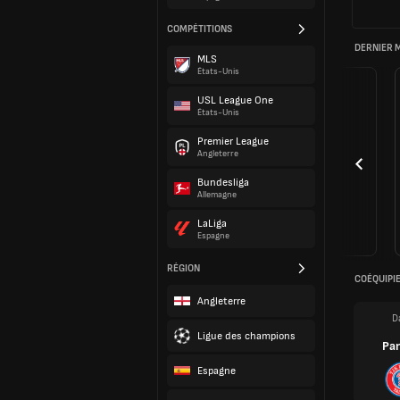
COMPÉTITIONS
DERNIER 
MLS
États-Unis
USL League One
États-Unis
Premier League
Angleterre
Bundesliga
Allemagne
LaLiga
Espagne
RÉGION
COÉQUIPI
Angleterre
D
Ligue des champions
Pa
Espagne