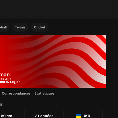
ball
Tennis
Cricket
man
u de terrain
inna JK Legion
Correspondances
Statistiques
IE
169 cm
31 années
UKR