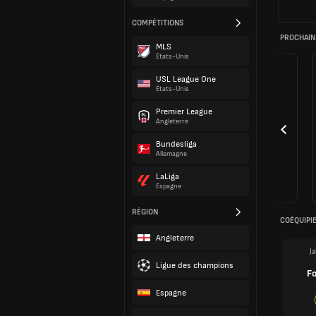
COMPÉTITIONS
PROCHAIN
MLS
États-Unis
USL League One
États-Unis
Premier League
Angleterre
Bundesliga
Allemagne
LaLiga
Espagne
RÉGION
COÉQUIPI
Angleterre
J
Ligue des champions
F
Espagne