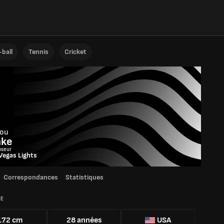
ball
Tennis
Cricket
ou
ke
nseur
Vegas Lights
Correspondances
Statistiques
IE
172 cm
28 années
USA