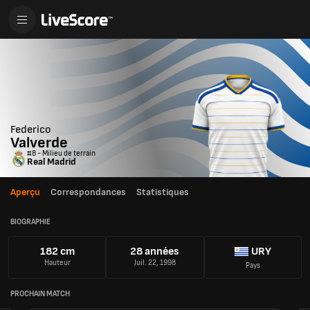
Federico
Valverde
#8 - Milieu de terrain
Real Madrid
Aperçu
Correspondances
Statistiques
BIOGRAPHIE
182 cm
28 années
URY
Hauteur
Juil. 22, 1998
Pays
PROCHAIN MATCH