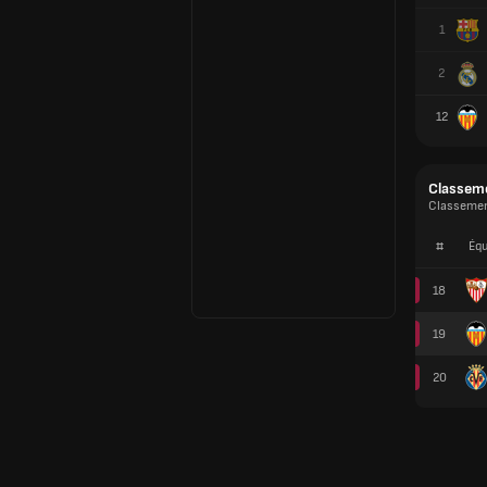
1
2
12
Classem
Classemen
#
Équ
18
19
20