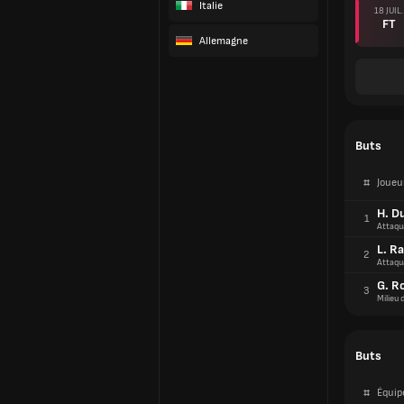
Italie
18 JUIL.
FT
Allemagne
Buts
#
Joueu
H. D
1
Attaqu
L. R
2
Attaqu
G. R
3
Milieu 
Buts
#
Équip