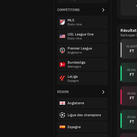
COMPÉTITIONS
MLS
États-Unis
Résultat
USL League One
Rattraper
États-Unis
01 AOÛ
Premier League
FT
Angleterre
Bundesliga
Allemagne
28 JUIL.
FT
LaLiga
Espagne
RÉGION
25 JUIL.
FT
Angleterre
Ligue des champions
22 JUIL.
FT
Espagne