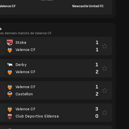
Valence CF
Newcastle United FC
s
 les derniers matchs de Valence CF
1
Stoke
T
1
Valence CF
1
Derby
2
Valence CF
1
Valence CF
2
Castellon
3
Valence CF
0
Club Deportivo Eldense