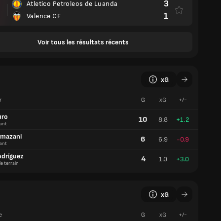
3
Atletico Petroleos de Luanda
1
Valence CF
Voir tous les résultats récents
xG
r
G
xG
+/-
uro
10
8.8
+1.2
ant
amazani
6
6.9
-0.9
ant
odríguez
4
1.0
+3.0
de terrain
xG
e
G
xG
+/-