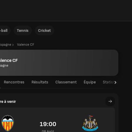
ball
Tennis
Cricket
Espagne
Valence CF
lence CF
pagne
Rencontres
Résultats
Classement
Équipe
Statistiques des
e à venir
19:00
08 Août