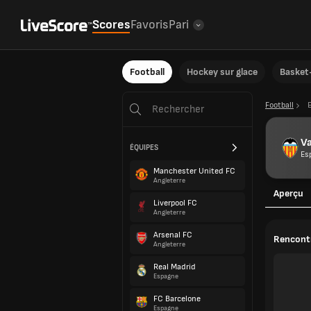
Scores
Favoris
Pari
Football
Hockey sur glace
Basket-
Football
Va
ÉQUIPES
Es
Manchester United FC
Angleterre
Aperçu
Liverpool FC
Angleterre
Arsenal FC
Rencontr
Angleterre
Real Madrid
Espagne
FC Barcelone
Espagne