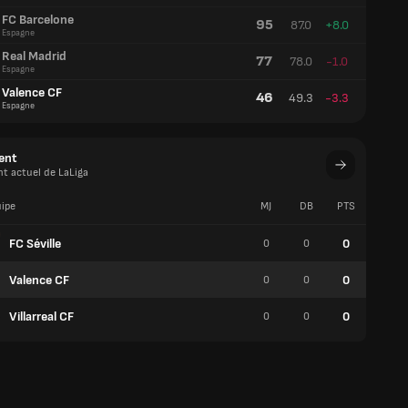
FC Barcelone
95
87.0
+8.0
Espagne
Real Madrid
77
78.0
-1.0
Espagne
Valence CF
46
49.3
-3.3
Espagne
ent
t actuel de LaLiga
ipe
MJ
DB
PTS
V
FC Séville
0
0
0
0
Valence CF
0
0
0
0
Villarreal CF
0
0
0
0