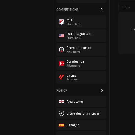
Ligue
COMPÉTITIONS
MLS
États-Unis
Dé
USL League One
États-Unis
Premier League
Angleterre
Bundesliga
Allemagne
LaLiga
Espagne
RÉGION
Angleterre
Ligue des champions
Espagne