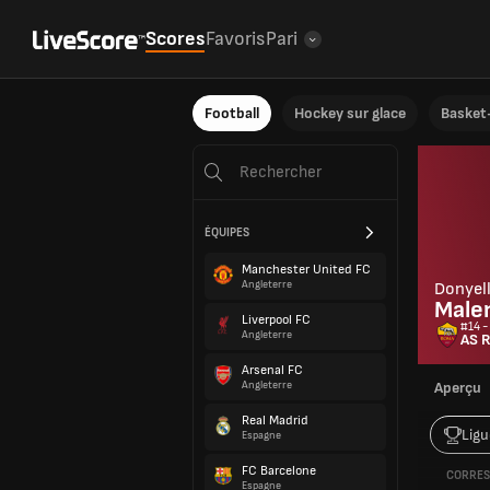
Scores
Favoris
Pari
Football
Hockey sur glace
Basket-
ÉQUIPES
Manchester United FC
Angleterre
Donyel
Male
Liverpool FC
#14 -
Angleterre
AS 
Arsenal FC
Angleterre
Aperçu
Real Madrid
Ligu
Espagne
FC Barcelone
CORRES
Espagne