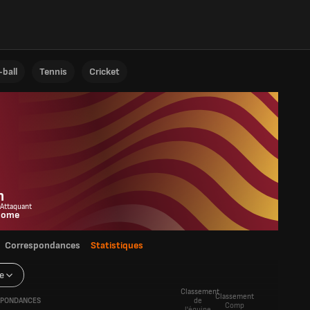
ball
Tennis
Cricket
l
n
 Attaquant
Rome
Correspondances
Statistiques
e
Classement
Classement
PONDANCES
de
Comp
l'équipe