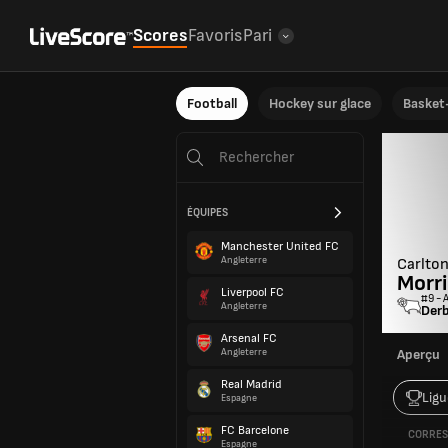
Scores
Favoris
Pari
Football
Hockey sur glace
Basket-
ÉQUIPES
Manchester United FC
Angleterre
Carlto
Morri
Liverpool FC
#9 - 
Angleterre
Der
Arsenal FC
Angleterre
Aperçu
Real Madrid
Ligu
Espagne
FC Barcelone
CORRES
Espagne