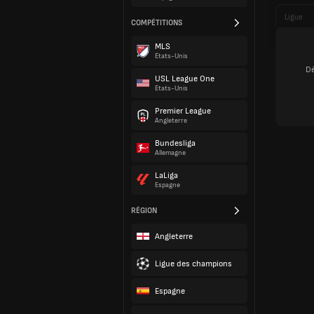
Ligue
COMPÉTITIONS
MLS
États-Unis
Dé
USL League One
États-Unis
Premier League
Angleterre
Bundesliga
Allemagne
LaLiga
Espagne
RÉGION
Angleterre
Ligue des champions
Espagne