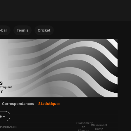
ball
Tennis
Cricket
n
s
Attaquant
by
Correspondances
Statistiques
e
Classement
Classement
PONDANCES
de
Comp
l'équipe