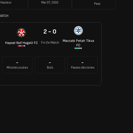
Hauteur
Mai 07, 2002
Pays
MATCH
2 - 0
Maccabi Petah Tikva
Fin De Match
Hapoel Nof Hagalil FC
FC
-
-
-
Minutes jouées
Buts
Passes décisives