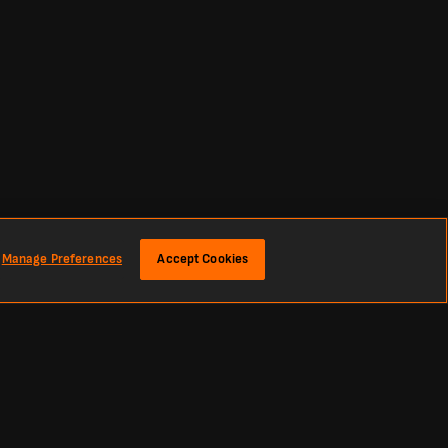
Manage Preferences
Accept Cookies
ns, buts, passes décisives, et bien plus encore. Analysez ses