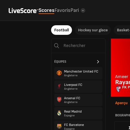
Scores
Favoris
Pari
Football
Hockey sur glace
Basket-
ÉQUIPES
Manchester United FC
Angleterre
Ameer
Raya
Liverpool FC
FK P
Angleterre
Arsenal FC
Angleterre
Aperçu
Real Madrid
BIOGRAPH
Espagne
FC Barcelone
Espagne