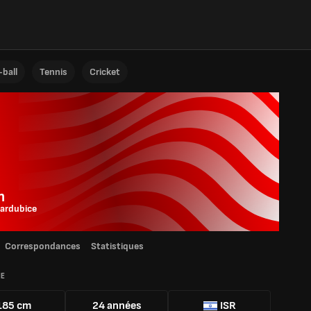
ball
Tennis
Cricket
n
ardubice
Correspondances
Statistiques
IE
185 cm
24 années
ISR