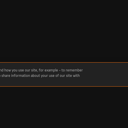
and how you use our site, for example - to remember
o share information about your use of our site with
yan avec l’équipe FK Pardubice pour la saison . Consultez les données clés : apparitio
 détaillés et un aperçu global de sa saison.