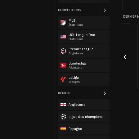
COMPÉTITIONS
DERNIER 
MLS
États-Unis
USL League One
États-Unis
Premier League
Angleterre
Bundesliga
Allemagne
LaLiga
Espagne
RÉGION
Angleterre
Ligue des champions
Espagne