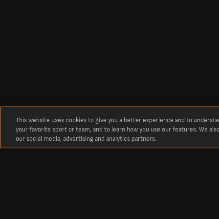
This website uses cookies to give you a better experience and to underst
your favorite sport or team, and to learn how you use our features. We als
our social media, advertising and analytics partners.
À propos
Statistiques du joueur de foot Ameer Rayan
Découvrez la présentation et les statistiques du joueur de foot Ameer Ra
performances footballistiques match après match grâce à des indicateurs