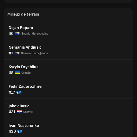
Milieux de terrain
Dejan Popara
#6
Bosnie-Herzégovine
Nemanja Andjusic
#7
Bosnie-Herzégovine
Kyrylo Dryshliuk
#8
Crimée
Fedir Zadorozhnyi
#17
Jakov Basic
#21
Croatie
Ivan Nesterenko
#30