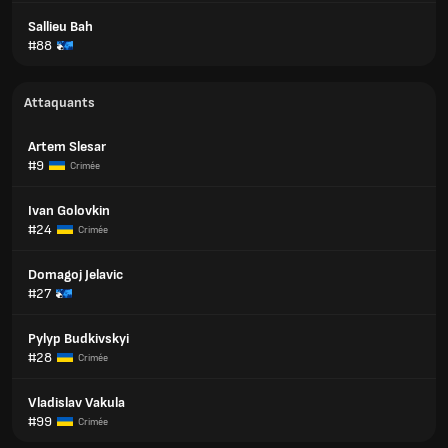
Sallieu Bah
#88
Attaquants
Artem Slesar
#9
Crimée
Ivan Golovkіn
#24
Crimée
Domagoj Jelavic
#27
Pylyp Budkivskyi
#28
Crimée
Vladislav Vakula
#99
Crimée