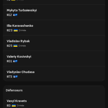
Mykyta Turbaievskyi
#12
Illia Karavashenko
#23
Crimée
Vladislav Rybak
#25
Crimée
Valeriy Kosivskyi
#31
Vladyslav Chudasa
#73
Défenseurs
Vasyl Kravets
#3
Crimée