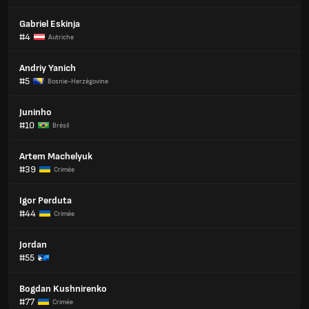
Gabriel Eskinja
#4
Autriche
Andriy Yanich
#5
Bosnie-Herzégovine
Juninho
#10
Brésil
Artem Machelyuk
#39
Crimée
Igor Perduta
#44
Crimée
Jordan
#55
Bogdan Kushnirenko
#77
Crimée