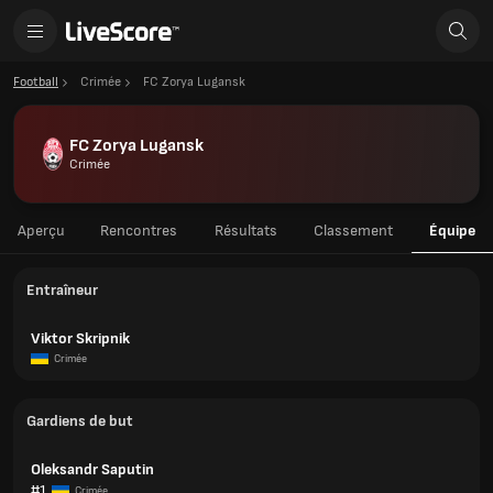
Football
Crimée
FC Zorya Lugansk
FC Zorya Lugansk
Crimée
Aperçu
Rencontres
Résultats
Classement
Équipe
Entraîneur
Viktor Skripnik
Crimée
Gardiens de but
Oleksandr Saputin
#1
Crimée