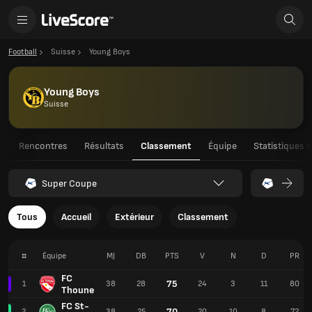
Football
Suisse
Young Boys
Young Boys
Suisse
u
Rencontres
Résultats
Classement
Équipe
Statistiques 
Super Coupe
Tous
Accueil
Extérieur
Classement
#
Équipe
MJ
DB
PTS
V
N
D
PR
FC
75
1
38
28
24
3
11
80
Thoune
FC St-
70
2
38
25
20
10
8
72