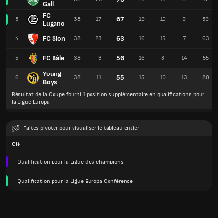
Gall
FC
67
3
38
17
19
10
9
59
Lugano
FC Sion
63
4
38
23
16
15
7
63
FC Bâle
56
5
38
-3
16
8
14
55
Young
55
6
38
11
15
10
13
80
Boys
Résultat de la Coupe fourni 1 position supplémentaire en qualifications pour
la Ligue Europa
Faites pivoter pour visualiser le tableau entier
Clé
Qualification pour la Ligue des champions
Qualification pour la Ligue Europa Conférence